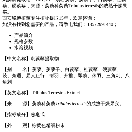
藜、硬蒺藜，来源：蒺藜科蒺藜Tribulus terrestis的成熟干燥果
实。
西安锐博植萃专注植物提取15年，欢迎咨询；
如没有找到您需要的产品，请致电我们：13572991440；
产品简介
规格参数
水溶视频
【中文名称】
刺蒺藜
提取物
【别 名】
蒺藜、蒺藜子、白蒺藜、杜蒺藜、硬蒺藜、
茨、旁通、屈人止行、豺羽、升推、即藜、休羽、三角刺、八
角刺
【英文名称】 ‌Tribulus Terrestris Extract‌
【来
源】蒺藜科蒺藜
Tribulus terrestis
的成熟干燥果实。
【指标成分】总皂甙
【外 观】棕黄色精细粉末