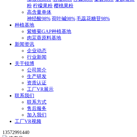
粉
柠檬果粉
樱桃果粉
高含量单体
神经酸98%
荷叶碱98%
毛蕊花糖苷98%
种植基地
紫锥菊GAP种植基地
肉苁蓉原料基地
新闻资讯
企业动态
行业新闻
关于锐博
公司简介
生产研发
资质认证
工厂VR展示
联系我们
联系方式
售后服务
加入我们
工厂VR视频
13572991440