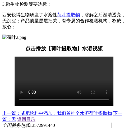
3.微生物检测等要达标；
西安锐博生物研发了水溶性
荷叶提取物
，溶解之后澄清透亮，
无沉淀；产品质量层层把关，有专属的合作检测机构，权威，
放心；
点击播放【荷叶提取物】水溶视频
上一篇：
减肥饮料中添加，我们首推全水溶荷叶提取物
下一
篇：
无
返回目录
全国服务热线
13572991440